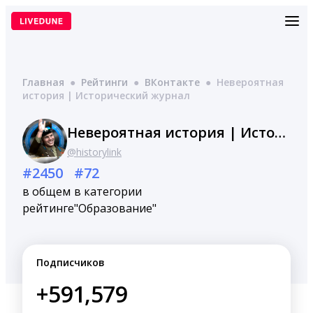
Перейти
к
содержимому
Главная
●
Рейтинги
●
ВКонтакте
●
Невероятная
история | Исторический журнал
Невероятная история | Исторический журнал
@historylink
#2450
#72
в общем
в категории
рейтинге
"Образование"
Подписчиков
+591,579