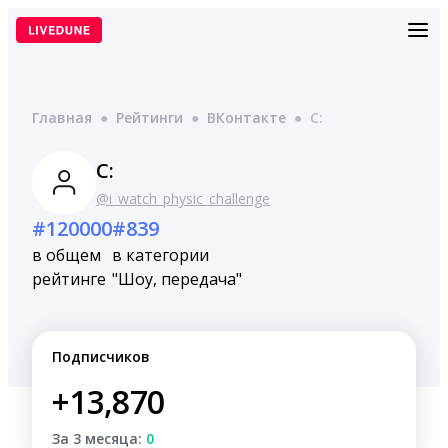
Перейти
к
содержимому
Главная
●
Рейтинги
●
ВКонтакте
●
С:
С:
@i_watch_physic_challenge
#120000
#839
в общем
в категории
рейтинге
"Шоу, передача"
Подписчиков
+13,870
За 3 месяца:
0