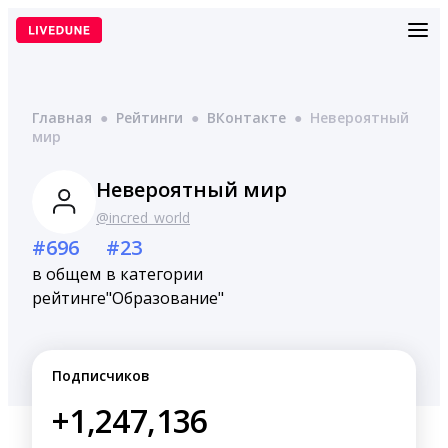
Перейти
к
содержимому
Главная
●
Рейтинги
●
ВКонтакте
●
Невероятный
мир
Невероятный мир
@incred_world
#696
#23
в общем
в категории
рейтинге
"Образование"
Подписчиков
+1,247,136