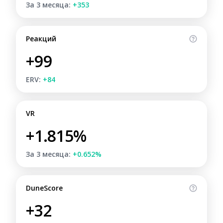
За 3 месяца:
+353
Реакций
+99
ERV:
+84
VR
+1.815%
За 3 месяца:
+0.652%
DuneScore
+32