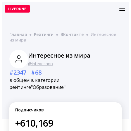
Перейти
к
содержимому
Главная
●
Рейтинги
●
ВКонтакте
●
Интересное
из мира
Интересное из мира
@intepesnno
#2347
#68
в общем
в категории
рейтинге
"Образование"
Подписчиков
+610,169