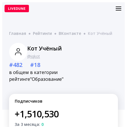
Перейти
к
содержимому
Главная
●
Рейтинги
●
ВКонтакте
●
Кот Учёный
Кот Учёный
@iqkot
#482
#18
в общем
в категории
рейтинге
"Образование"
Подписчиков
+1,510,530
За 3 месяца:
0