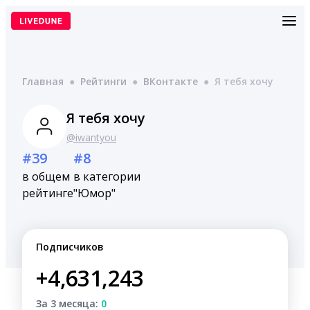
Перейти
к
содержимому
Главная
●
Рейтинги
●
ВКонтакте
●
Я тебя хочу
Я тебя хочу
@iwantyou
#39
#8
в общем
в категории
рейтинге
"Юмор"
Подписчиков
+4,631,243
За 3 месяца:
0