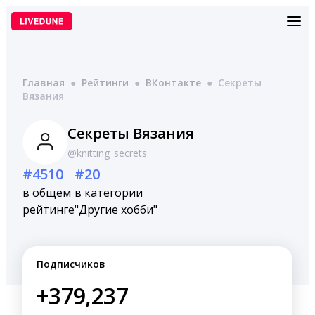
Перейти
к
содержимому
Главная
●
Рейтинги
●
ВКонтакте
●
Секреты
Вязания
Секреты Вязания
@knitting_secrets
#4510
#20
в общем
в категории
рейтинге
"Другие хобби"
Подписчиков
+379,237