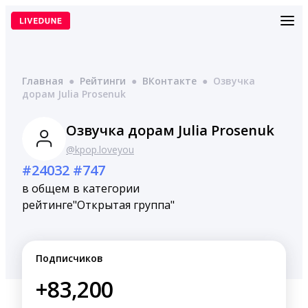
Перейти
к
содержимому
Главная
●
Рейтинги
●
ВКонтакте
●
Озвучка
дорам Julia Prosenuk
Озвучка дорам Julia Prosenuk
@kpop.loveyou
#24032
#747
в общем
в категории
рейтинге
"Открытая группа"
Подписчиков
+83,200