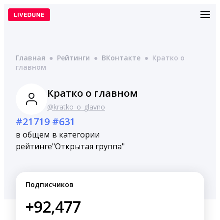
Перейти
к
содержимому
Главная
●
Рейтинги
●
ВКонтакте
●
Кратко о
главном
Кратко о главном
@kratko_o_glavno
#21719
#631
в общем
в категории
рейтинге
"Открытая группа"
Подписчиков
+92,477