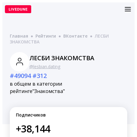
Перейти
к
содержимому
Главная
●
Рейтинги
●
ВКонтакте
●
ЛЕСБИ
ЗНАКОМСТВА
ЛЕСБИ ЗНАКОМСТВА
@lesbian.dating
#49094
#312
в общем
в категории
рейтинге
"Знакомства"
Подписчиков
+38,144