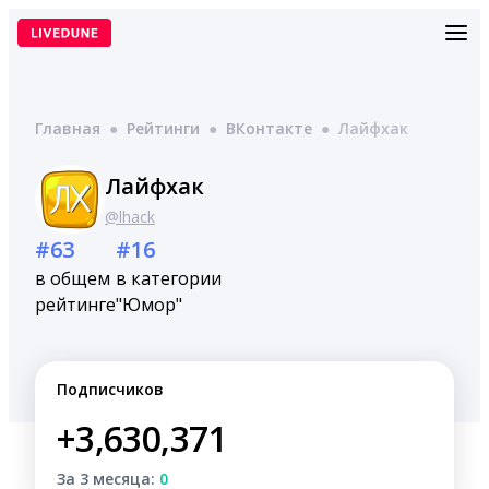
Перейти
к
содержимому
Главная
●
Рейтинги
●
ВКонтакте
●
Лайфхак
Лайфхак
@lhack
#63
#16
в общем
в категории
рейтинге
"Юмор"
Подписчиков
+3,630,371
За 3 месяца:
0