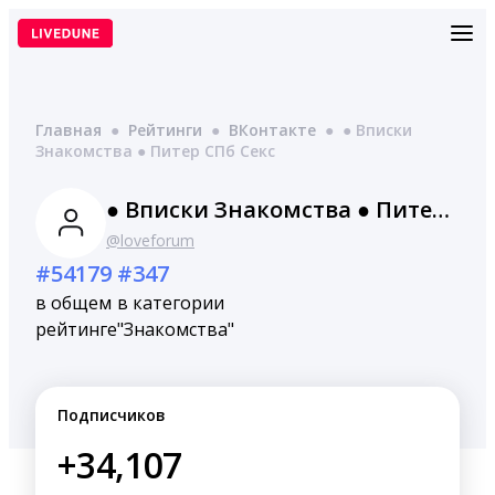
Перейти
к
содержимому
Главная
●
Рейтинги
●
ВКонтакте
●
● Вписки
Знакомства ● Питер СПб Секс
● Вписки Знакомства ● Питер СПб Секс
@loveforum
#54179
#347
в общем
в категории
рейтинге
"Знакомства"
Подписчиков
+34,107