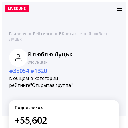
Перейти
к
содержимому
Главная
●
Рейтинги
●
ВКонтакте
●
Я люблю
Луцьк
Я люблю Луцьк
@lovelutsk
#35054
#1320
в общем
в категории
рейтинге
"Открытая группа"
Подписчиков
+55,602