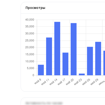
Просмотры
Активность по часам