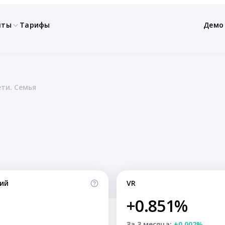
нты
Тарифы
Демо
ти. Семья
ий
VR
+0.851%
За 3 месяца:
+0.002%