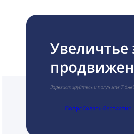
Увеличтье
продвижени
Зарегистируйтесь и получите 7 дне
Попробовать бесплатно