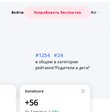
Войти
Попробовать бесплатно
RU
#1254
#24
в общем
в категории
рейтинге
"Родители и дети"
DuneScore
+56
За 3 месяца:
0 (0%)