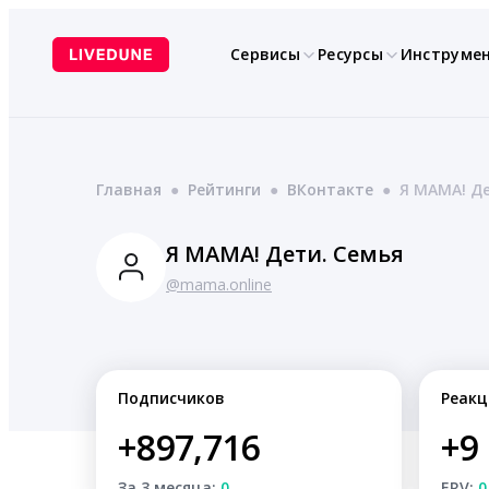
Перейти
к
Сервисы
Ресурсы
Инструме
содержимому
Главная
●
Рейтинги
●
ВКонтакте
●
Я МАМА! Де
Я МАМА! Дети. Семья
@mama.online
Подписчиков
Реакц
+897,716
+9
За 3 месяца:
0
ERV:
0