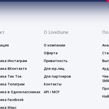
кт
О LiveDune
По
тация
О компании
Ана
Оферта
Ста
ика Инстаграм
Приватность
Выг
ика ВКонтакте
Для юр.лиц
Ауд
ика Тик Ток
Для партнеров
Чек
SM
ика Телеграм
Контакты
Про
ика в Одноклассниках
API / MCP
Най
ика Facebook
ика Макс