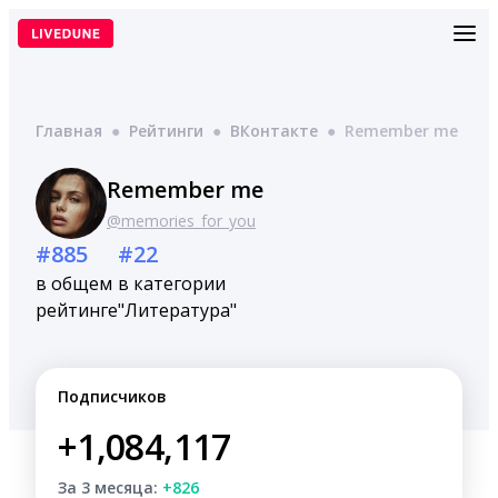
Перейти
к
содержимому
Главная
●
Рейтинги
●
ВКонтакте
●
Remember me
Remember me
@memories_for_you
#885
#22
в общем
в категории
рейтинге
"Литература"
Подписчиков
+1,084,117
За 3 месяца:
+826