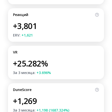
Реакций
+3,801
ERV:
+1,621
VR
+25.282%
За 3 месяца:
+3.696%
DuneScore
+1,269
За 3 месяца:
+1,198 (1687.324%)