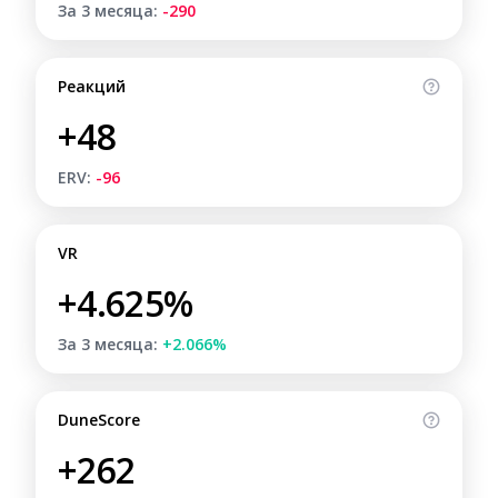
За 3 месяца:
-290
Реакций
+48
ERV:
-96
VR
+4.625%
За 3 месяца:
+2.066%
DuneScore
+262