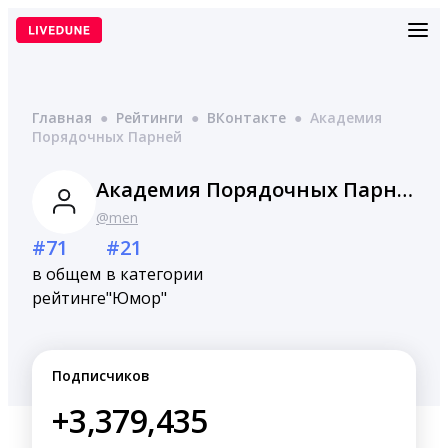
Перейти
к
содержимому
Главная
●
Рейтинги
●
ВКонтакте
●
Академия
Порядочных Парней
Академия Порядочных Парней
@men
#71
#21
в общем
в категории
рейтинге
"Юмор"
Подписчиков
+3,379,435