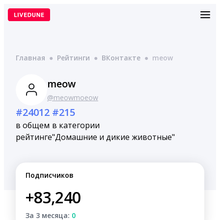
Перейти
к
содержимому
Главная
●
Рейтинги
●
ВКонтакте
●
meow
meow
@meowmoeow
#24012
#215
в общем
в категории
рейтинге
"Домашние и дикие животные"
Подписчиков
+83,240
За 3 месяца:
0