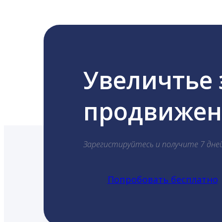
Увеличтье
продвижени
Зарегистируйтесь и получите 7 дне
Попробовать бесплатно