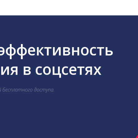
 эффективность
я в соцсетях
й бесплатного доступа.