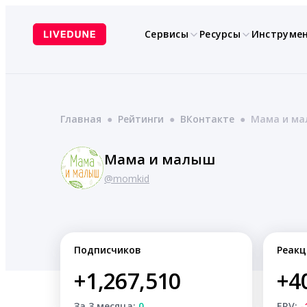
Перейти
к
Сервисы
Ресурсы
Инструме
содержимому
Главная
●
Рейтинги
●
ВКонтакте
●
Мама и м
Мама и малыш
@momkid
Подписчиков
Реакц
+1,267,510
+4
За 3 месяца:
0
ERV:
-