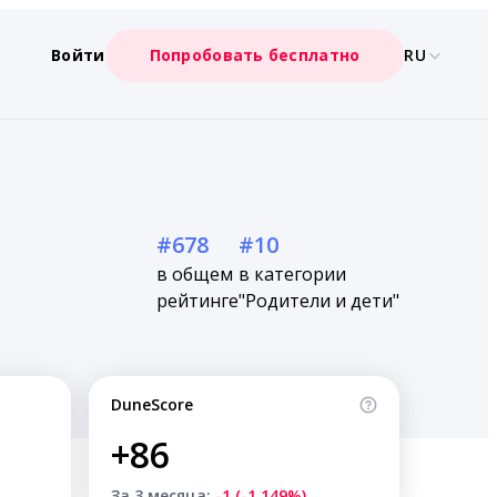
Войти
Попробовать бесплатно
RU
#678
#10
в общем
в категории
рейтинге
"Родители и дети"
DuneScore
+86
За 3 месяца:
-1 (-1.149%)