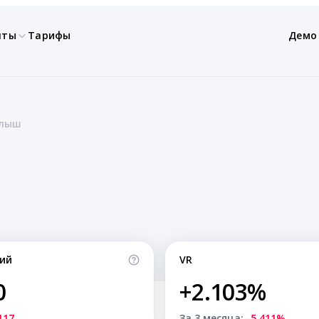
нты
Тарифы
Демо
алыш
ий
VR
0
+2.103%
117
За 3 месяца:
-5.411%