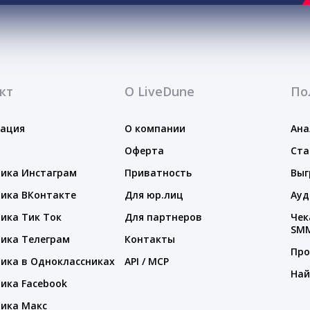
кт
О LiveDune
По
тация
О компании
Ана
Оферта
Ста
ика Инстаграм
Приватность
Выг
ика ВКонтакте
Для юр.лиц
Ауд
ика Тик Ток
Для партнеров
Чек
SM
ика Телеграм
Контакты
Про
ика в Одноклассниках
API / MCP
Най
ика Facebook
ика Макс