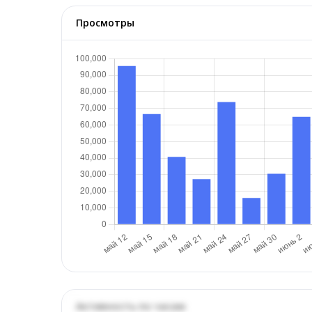
Просмотры
Активность по часам