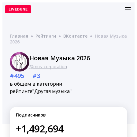
Перейти
к
содержимому
Главная
●
Рейтинги
●
ВКонтакте
●
Новая Музыка
2026
Новая Музыка 2026
@mus_corporation
#495
#3
в общем
в категории
рейтинге
"Другая музыка"
Подписчиков
+1,492,694