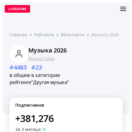
Перейти
к
содержимому
Главная
●
Рейтинги
●
ВКонтакте
●
Музыка 2026
Музыка 2026
@music10top
#4483
#23
в общем
в категории
рейтинге
"Другая музыка"
Подписчиков
+381,276
За 3 месяца:
0