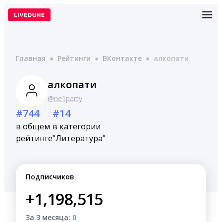
Перейти
к
содержимому
Главная
●
Рейтинги
●
ВКонтакте
●
алкопати
алкопати
@ne1party
#744
#14
в общем
в категории
рейтинге
"Литература"
Подписчиков
+1,198,515
За 3 месяца:
0