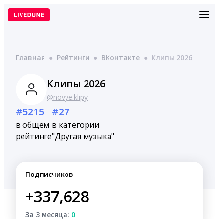
Перейти
к
содержимому
Главная
●
Рейтинги
●
ВКонтакте
●
Клипы 2026
Клипы 2026
@novye.klipy
#5215
#27
в общем
в категории
рейтинге
"Другая музыка"
Подписчиков
+337,628
За 3 месяца:
0