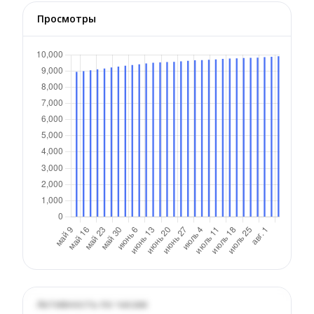
Просмотры
Активность по часам