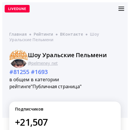
Перейти
к
содержимому
Главная
●
Рейтинги
●
ВКонтакте
●
Шоу
Уральские Пельмени
Шоу Уральские Пельмени
@pelmeney_net
#81255
#1693
в общем
в категории
рейтинге
"Публичная страница"
Подписчиков
+21,507