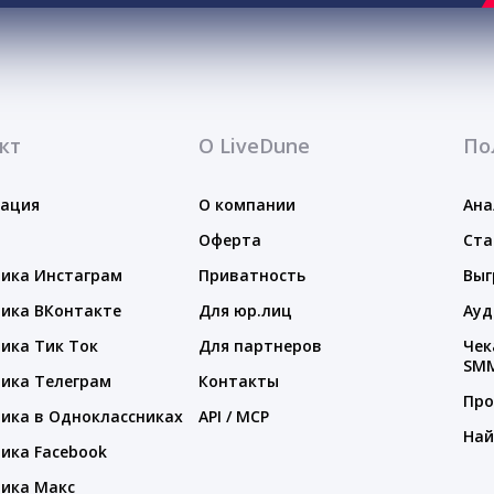
кт
О LiveDune
По
тация
О компании
Ана
Оферта
Ста
ика Инстаграм
Приватность
Выг
ика ВКонтакте
Для юр.лиц
Ауд
ика Тик Ток
Для партнеров
Чек
SM
ика Телеграм
Контакты
Про
ика в Одноклассниках
API / MCP
Най
ика Facebook
ика Макс