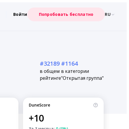
Войти
Попробовать бесплатно
RU
#32189
#1164
в общем
в категории
рейтинге
"Открытая группа"
DuneScore
+10
За 3 месяца:
0 (0%)