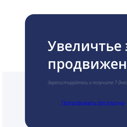
Увеличтье
продвижени
Зарегистируйтесь и получите 7 дне
Попробовать бесплатно