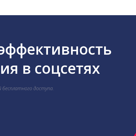
 эффективность
я в соцсетях
й бесплатного доступа.