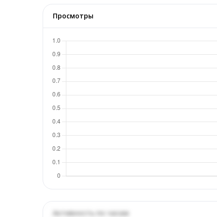
Просмотры
Активность по часам