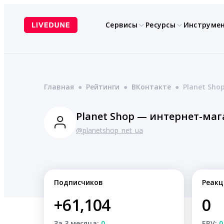
Перейти
к
Сервисы
Ресурсы
Инструме
содержимому
Главная
●
Рейтинги
●
ВКонтакте
●
Planet Sho
Planet Shop — интернет-ма
@planetshop_net_ua
Подписчиков
Реакц
+61,104
0
За 3 месяца:
0
ERV:
0