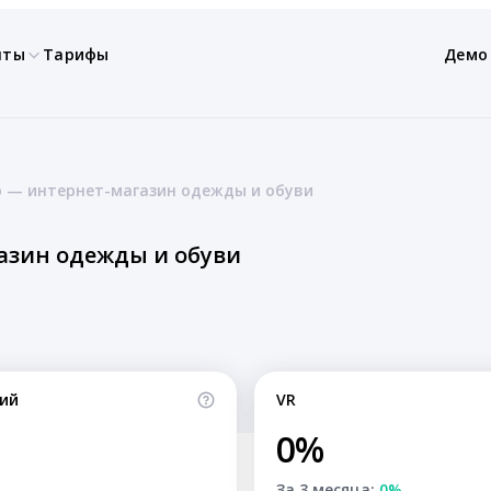
нты
Тарифы
Демо
p — интернет-магазин одежды и обуви
газин одежды и обуви
ий
VR
0%
За 3 месяца:
0%