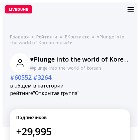
Перейти
к
содержимому
Главная
●
Рейтинги
●
ВКонтакте
●
♥Plunge into
the world of Korean music!♥
♥Plunge into the world of Korean music!♥
@plunge_into_the_world_of_korean
#60552
#3264
в общем
в категории
рейтинге
"Открытая группа"
Подписчиков
+29,995