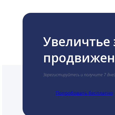
Увеличтье
продвижени
Зарегистируйтесь и получите 7 дне
Попробовать бесплатно