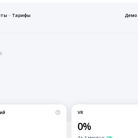
нты
Тарифы
Демо
 ♔
ий
VR
0%
За 3 месяца:
0%