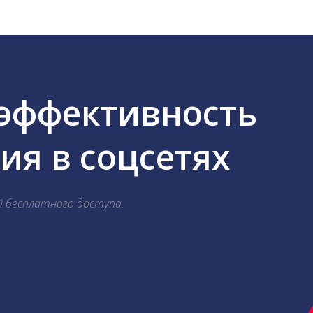
 эффективность
я в соцсетях
й бесплатного доступа.