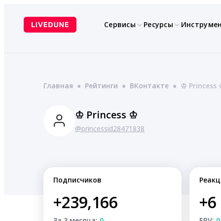
Перейти
к
Сервисы
Ресурсы
Инструме
содержимому
Главная
●
Рейтинги
●
ВКонтакте
●
♔ Princess
♔ Princess ♔
@princessid28471838
Подписчиков
Реакц
+239,166
+6
За 3 месяца:
0
ERV:
0