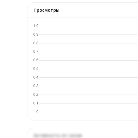
Просмотры
Активность по часам