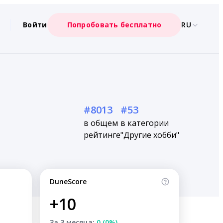
Войти
Попробовать бесплатно
RU
#8013
#53
в общем
в категории
рейтинге
"Другие хобби"
DuneScore
+10
За 3 месяца:
0 (0%)