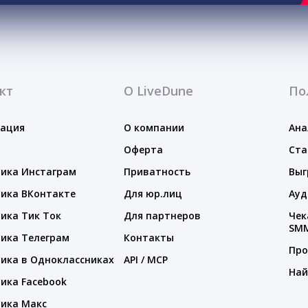
кт
О LiveDune
По
тация
О компании
Ана
Оферта
Ста
ика Инстаграм
Приватность
Выг
ика ВКонтакте
Для юр.лиц
Ауд
ика Тик Ток
Для партнеров
Чек
SM
ика Телеграм
Контакты
Про
ика в Одноклассниках
API / MCP
Най
ика Facebook
ика Макс