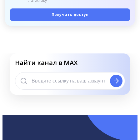
статистику
Получить доступ
Найти канал в MAX