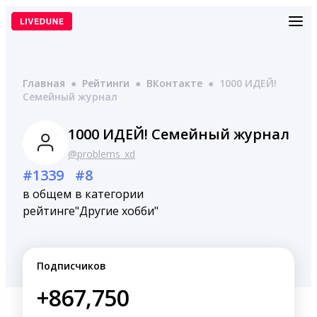
Перейти
к
содержимому
Главная
●
Рейтинги
●
ВКонтакте
●
1000 ИДЕЙ!
Семейный журнал
1000 ИДЕЙ! Семейный журнал
@problems_xd
#1339
#8
в общем
в категории
рейтинге
"Другие хобби"
Подписчиков
+867,750