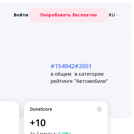
Войти
Попробовать бесплатно
RU
#154942
#2651
в общем
в категории
рейтинге
"Автомобили"
DuneScore
+10
За 3 месяца:
0 (0%)