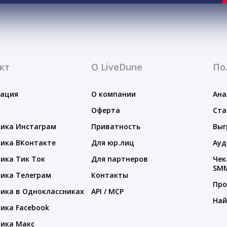
кт
О LiveDune
По
тация
О компании
Ана
Оферта
Ста
ика Инстаграм
Приватность
Выг
ика ВКонтакте
Для юр.лиц
Ауд
ика Тик Ток
Для партнеров
Чек
SM
ика Телеграм
Контакты
Про
ика в Одноклассниках
API / MCP
Най
ика Facebook
ика Макс