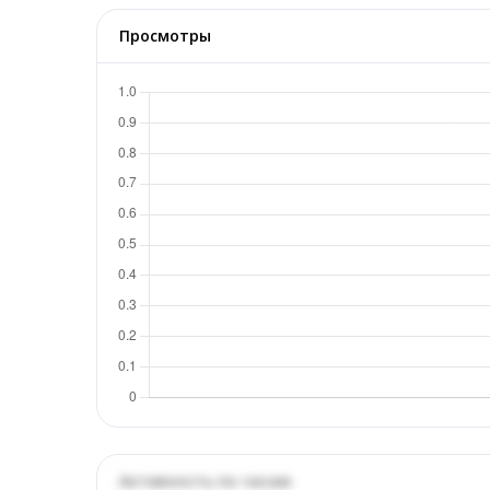
Просмотры
Активность по часам