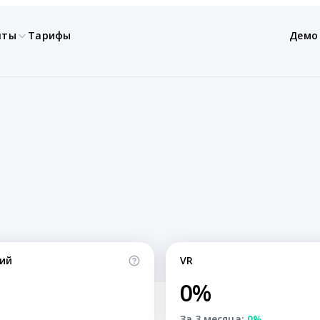
нты
Тарифы
Демо
ий
VR
0%
За 3 месяца:
0%