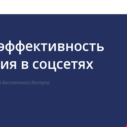
 эффективность
я в соцсетях
й бесплатного доступа.