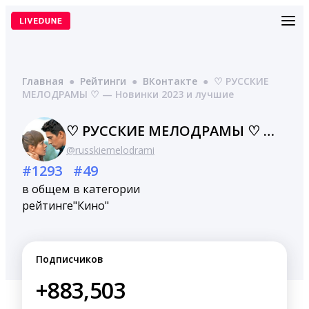
Перейти
к
содержимому
Главная
●
Рейтинги
●
ВКонтакте
●
♡ РУССКИЕ
МЕЛОДРАМЫ ♡ — Новинки 2023 и лучшие
♡ РУССКИЕ МЕЛОДРАМЫ ♡ — Новинки 2023 и лучшие
@russkiemelodrami
#1293
#49
в общем
в категории
рейтинге
"Кино"
Подписчиков
+883,503