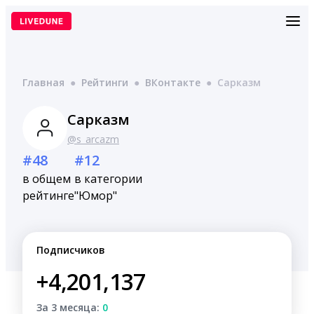
Перейти
к
содержимому
Главная
●
Рейтинги
●
ВКонтакте
●
Сарказм
Сарказм
@s_arcazm
#48
#12
в общем
в категории
рейтинге
"Юмор"
Подписчиков
+4,201,137
За 3 месяца:
0