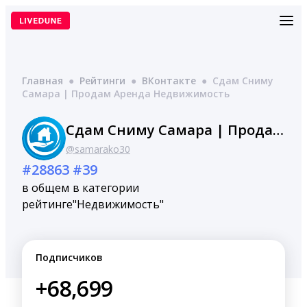
Перейти
к
содержимому
Главная
●
Рейтинги
●
ВКонтакте
●
Сдам Сниму
Самара | Продам Аренда Недвижимость
Сдам Сниму Самара | Продам Аренда Недвижимость
@samarako30
#28863
#39
в общем
в категории
рейтинге
"Недвижимость"
Подписчиков
+68,699