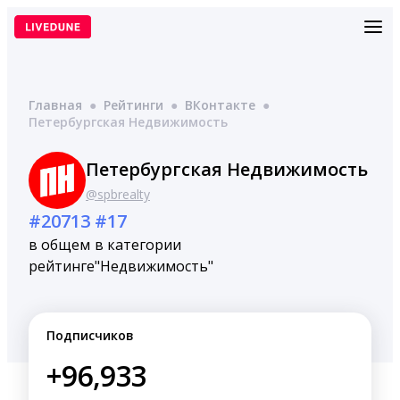
Перейти
к
содержимому
Главная
●
Рейтинги
●
ВКонтакте
●
Петербургская Недвижимость
Петербургская Недвижимость
@spbrealty
#20713
#17
в общем
в категории
рейтинге
"Недвижимость"
Подписчиков
+96,933