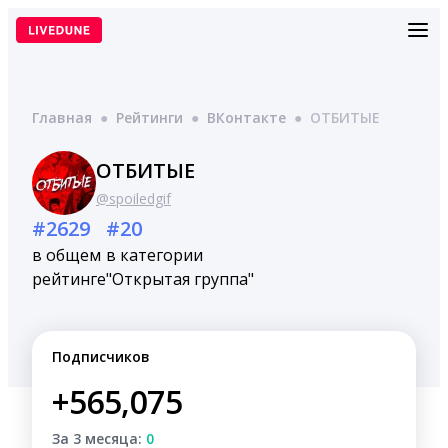
Перейти
к
содержимому
Главная
●
Рейтинги
●
ВКонтакте
●
ОТБИТЫЕ
ОТБИТЫЕ
@spoiledgif
#2629
#20
в общем
в категории
рейтинге
"Открытая группа"
Подписчиков
+565,075
За 3 месяца:
0