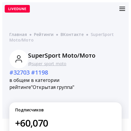
Перейти
к
содержимому
Главная
●
Рейтинги
●
ВКонтакте
●
SuperSport
Moto/Мото
SuperSport Moto/Мото
@super_sport_moto
#32703
#1198
в общем
в категории
рейтинге
"Открытая группа"
Подписчиков
+60,070