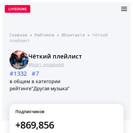
Перейти
к
содержимому
Главная
●
Рейтинги
●
ВКонтакте
●
Чёткий
плейлист
Чёткий плейлист
@top1_muzplaylist
#1332
#7
в общем
в категории
рейтинге
"Другая музыка"
Подписчиков
+869,856