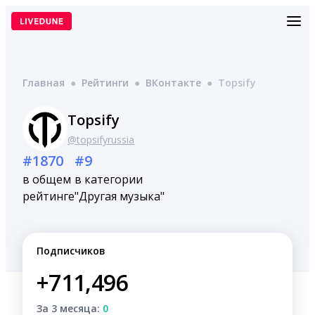
Перейти
к
содержимому
Главная
●
Рейтинги
●
ВКонтакте
●
Topsify
Topsify
@topsifyrussia
#1870
#9
в общем
в категории
рейтинге
"Другая музыка"
Подписчиков
+711,496
За 3 месяца:
0