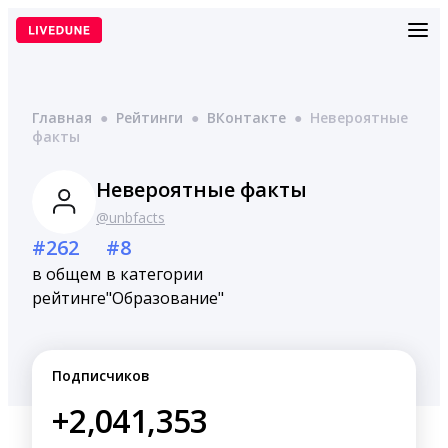
Перейти
к
содержимому
Главная
●
Рейтинги
●
ВКонтакте
●
Невероятные
факты
Невероятные факты
@unbfacts
#262
#8
в общем
в категории
рейтинге
"Образование"
Подписчиков
+2,041,353