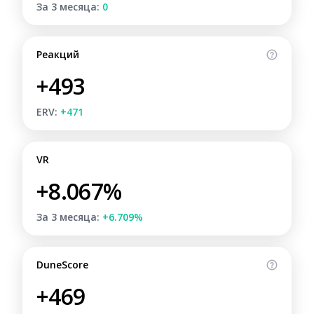
За 3 месяца:
0
Реакций
+493
ERV:
+471
VR
+8.067%
За 3 месяца:
+6.709%
DuneScore
+469