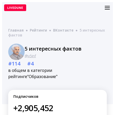
Перейти
к
содержимому
Главная
●
Рейтинги
●
ВКонтакте
●
5 интересных
фактов
5 интересных фактов
@v5inf
#114
#4
в общем
в категории
рейтинге
"Образование"
Подписчиков
+2,905,452