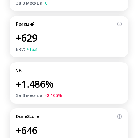
За 3 месяца:
0
Реакций
+629
ERV:
+133
VR
+1.486%
За 3 месяца:
-2.105%
DuneScore
+646