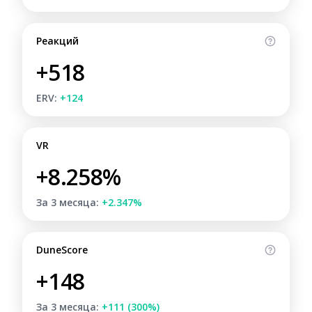
Реакций
+518
ERV:
+124
VR
+8.258%
За 3 месяца:
+2.347%
DuneScore
+148
За 3 месяца:
+111 (300%)