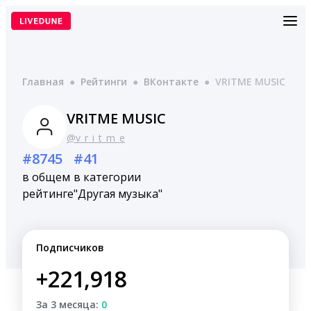
Перейти
к
содержимому
Главная
●
Рейтинги
●
ВКонтакте
●
VRITME MUSIC
VRITME MUSIC
@v_r_i_t_m_e
#8745
#41
в общем
в категории
рейтинге
"Другая музыка"
Подписчиков
+221,918
За 3 месяца:
0