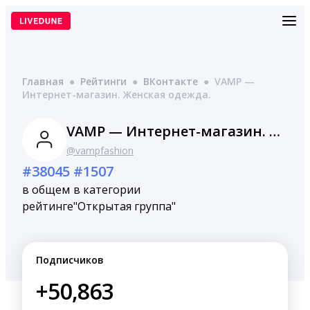
Перейти
к
содержимому
Главная
●
Рейтинги
●
ВКонтакте
●
VAMP —
Интернет-магазин. Женская одежда.
VAMP — Интернет-магазин. Женская одежда.
@vampfashion
#38045
#1507
в общем
в категории
рейтинге
"Открытая группа"
Подписчиков
+50,863