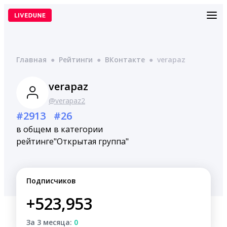
Перейти
к
содержимому
Главная
●
Рейтинги
●
ВКонтакте
●
verapaz
verapaz
@verapaz2
#2913
#26
в общем
в категории
рейтинге
"Открытая группа"
Подписчиков
+523,953
За 3 месяца:
0