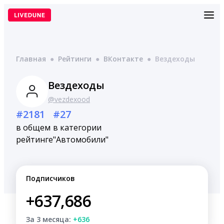
Перейти
к
содержимому
Главная
●
Рейтинги
●
ВКонтакте
●
Вездеходы
Вездеходы
@vezdexood
#2181
#27
в общем
в категории
рейтинге
"Автомобили"
Подписчиков
+637,686
За 3 месяца:
+636