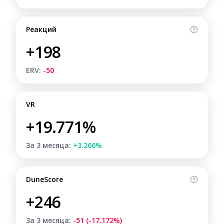
Реакций
+198
ERV:
-50
VR
+19.771%
За 3 месяца:
+3.266%
DuneScore
+246
За 3 месяца:
-51 (-17.172%)