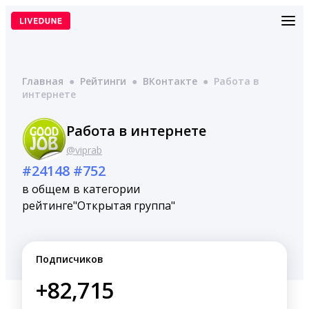
Перейти
к
содержимому
Главная
●
Рейтинги
●
ВКонтакте
●
Работа в
интернете
Работа в интернете
@viprab
#24148
#752
в общем
в категории
рейтинге
"Открытая группа"
Подписчиков
+82,715