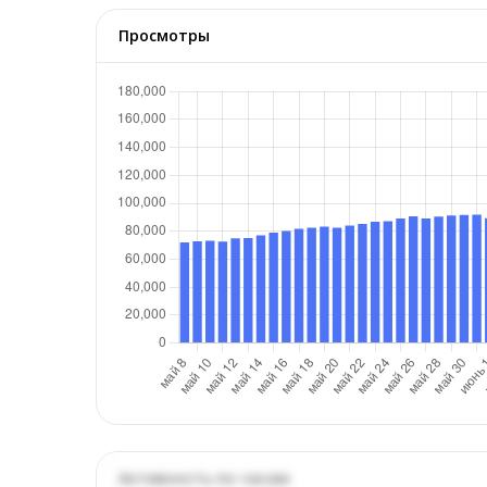
Просмотры
Активность по часам