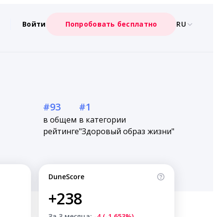
Войти
Попробовать бесплатно
RU
#93
#1
в общем
в категории
рейтинге
"Здоровый образ жизни"
DuneScore
+238
За 3 месяца:
-4 (-1.653%)