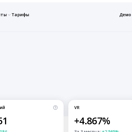
нты
Тарифы
Демо
ий
VR
51
+4.867%
184
За 3 месяца:
+2.565%