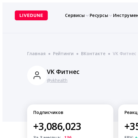
Перейти
к
Сервисы
Ресурсы
Инструме
содержимому
Главная
●
Рейтинги
●
ВКонтакте
●
VK Фитнес
VK Фитнес
@vkhealth
Подписчиков
Реакц
+3,086,023
+3
За 3 месяца:
-136
ERV:
+