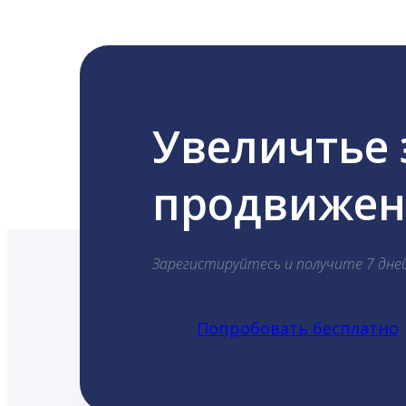
Увеличтье
продвижени
Зарегистируйтесь и получите 7 дне
Попробовать бесплатно