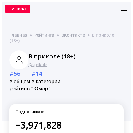
Перейти
к
содержимому
Главная
●
Рейтинги
●
ВКонтакте
●
В приколе
(18+)
В приколе (18+)
@vprikole
#56
#14
в общем
в категории
рейтинге
"Юмор"
Подписчиков
+3,971,828