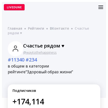
Перейти
к
содержимому
Главная
●
Рейтинги
●
ВКонтакте
●
Счастье
рядом ♥
Счастье рядом ♥
@waytothehappiness
#11340
#234
в общем
в категории
рейтинге
"Здоровый образ жизни"
Подписчиков
+174,114