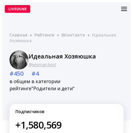
Перейти
к
содержимому
Главная
●
Рейтинги
●
ВКонтакте
●
Идеальная
Хозяюшка
Идеальная Хозяюшка
@woman.best
#450
#4
в общем
в категории
рейтинге
"Родители и дети"
Подписчиков
+1,580,569