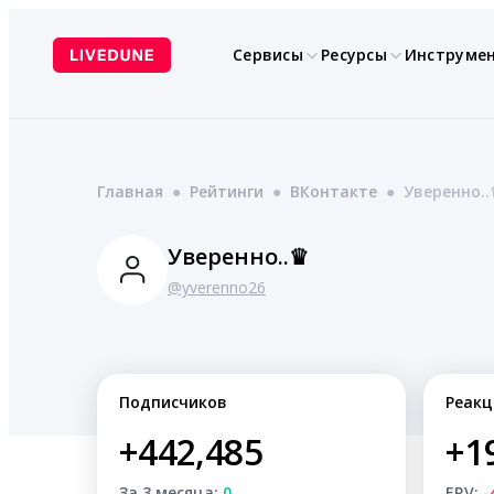
Перейти
к
Сервисы
Ресурсы
Инструме
содержимому
Главная
●
Рейтинги
●
ВКонтакте
●
Уверенно.
Уверенно..♛
@yverenno26
Подписчиков
Реакц
+442,485
+1
За 3 месяца:
0
ERV:
-