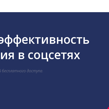
 эффективность
я в соцсетях
й бесплатного доступа.