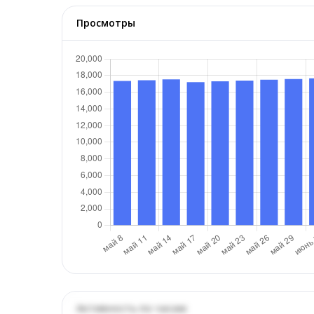
Просмотры
Активность по часам