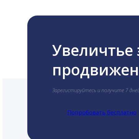
Увеличтье
продвижени
Зарегистируйтесь и получите 7 дне
Попробовать бесплатно