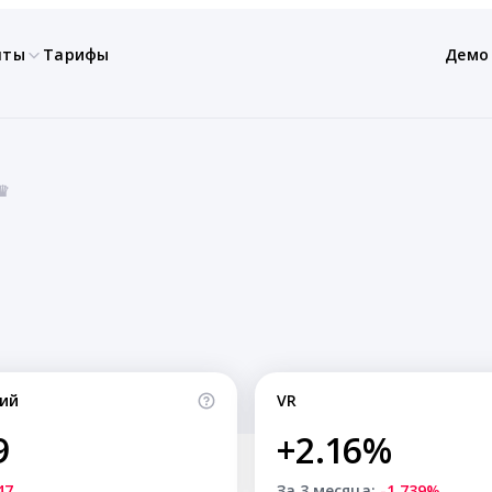
нты
Тарифы
Демо
.♛
ий
VR
9
+2.16%
47
За 3 месяца:
-1.739%