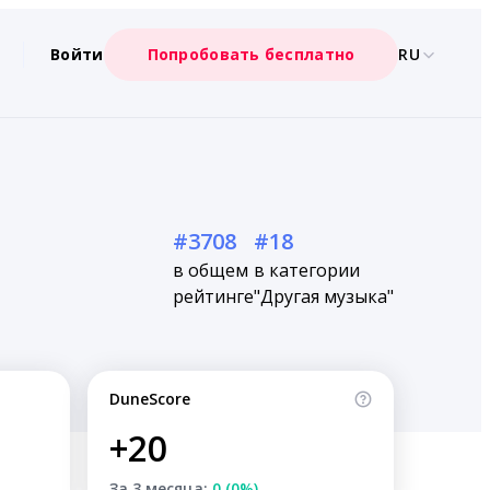
Войти
Попробовать бесплатно
RU
#3708
#18
в общем
в категории
рейтинге
"Другая музыка"
DuneScore
+20
За 3 месяца:
0 (0%)