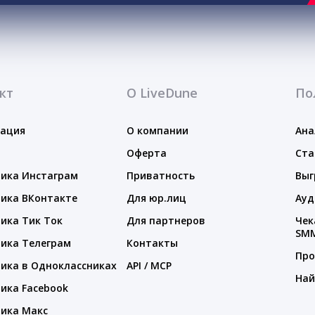
кт
О LiveDune
По
тация
О компании
Ана
Оферта
Ста
ика Инстаграм
Приватность
Выг
ика ВКонтакте
Для юр.лиц
Ауд
ика Тик Ток
Для партнеров
Чек
SM
ика Телеграм
Контакты
Про
ика в Одноклассниках
API / MCP
Най
ика Facebook
ика Макс