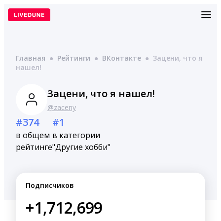
Перейти
к
содержимому
Главная
●
Рейтинги
●
ВКонтакте
●
Зацени, что я
нашел!
Зацени, что я нашел!
@zaceny
#374
#1
в общем
в категории
рейтинге
"Другие хобби"
Подписчиков
+1,712,699