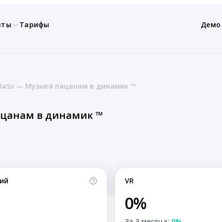
нты
Тарифы
Демо
BBaSs — Музыка пацанам в динамик ™
ацанам в динамик ™
ий
VR
0%
За 3 месяца:
0%