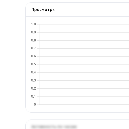
Просмотры
Активность по часам