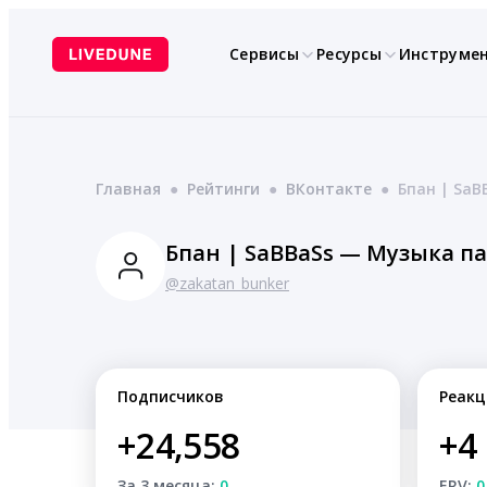
Перейти
к
Сервисы
Ресурсы
Инструме
содержимому
Главная
●
Рейтинги
●
ВКонтакте
●
Бпан | Sa
Бпан | SaBBaSs — Музыка п
@zakatan_bunker
Подписчиков
Реакц
+24,558
+4
За 3 месяца:
0
ERV:
0