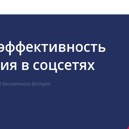
 эффективность
я в соцсетях
й бесплатного доступа.