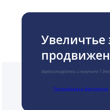
Увеличтье
продвижени
Зарегистируйтесь и получите 7 дне
Попробовать бесплатно