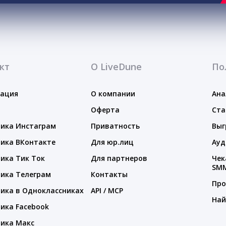
кт
О LiveDune
По
тация
О компании
Ана
Оферта
Ста
ика Инстаграм
Приватность
Выг
ика ВКонтакте
Для юр.лиц
Ауд
ика Тик Ток
Для партнеров
Чек
SM
ика Телеграм
Контакты
Про
ика в Одноклассниках
API / MCP
Най
ика Facebook
ика Макс