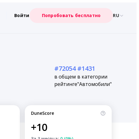
Войти
Попробовать бесплатно
RU
#72054
#1431
в общем
в категории
рейтинге
"Автомобили"
DuneScore
+10
За 3 месяца:
0 (0%)